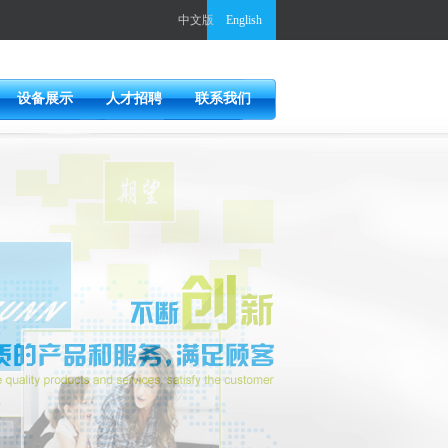
中文版
English
设备展示
人才招聘
联系我们