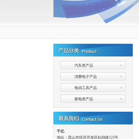
汽车类产品
消费电子产品
电动工具产品
家电类产品
千亿
地址：昆山市经济开发区杜鹃路123号