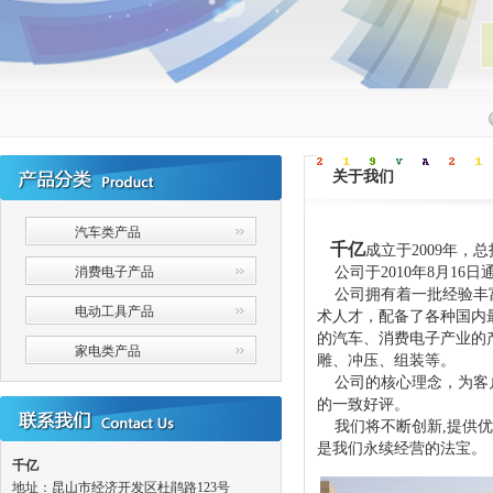
关于我们
汽车类产品
千亿
成立于2009年，
消费电子产品
公司于2010年8月16日通
公司拥有着一批经验丰
电动工具产品
术人才，配备了各种国内
的汽车、消费电子产业的
家电类产品
雕、冲压、组装等。
公司的核心理念，为客
的一致好评。
我们将不断创新,提供
是我们永续经营的法宝。
千亿
地址：昆山市经济开发区杜鹃路123号