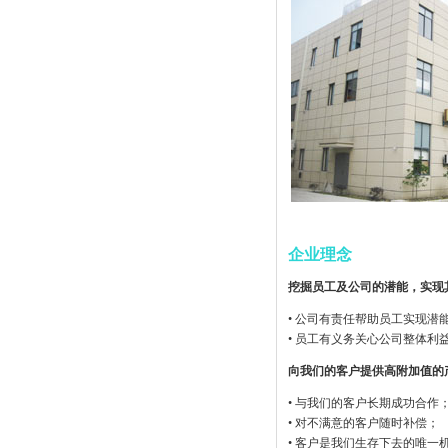
企业理念
挖掘员工及公司的潜能，实现
• 公司有责任帮助员工实现潜
• 员工有义务关心公司整体利
向我们的客户提供高附加值的
• 与我们的客户长期成功合作
• 对不满意的客户随时补偿；
• 客户是我们生存下去的唯一