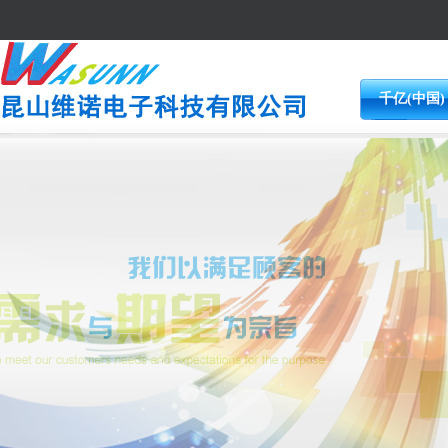
千亿(中国)