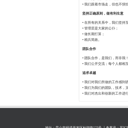
• 我们跟着市场走，但也不惧
坚持正确原则，做有利生意
• 在所有的关系中，我们坚持
• 管理层是大家的公仆；
• 做长期打算；
• 精兵简政。
团队合作
• 团队合作，是我们，而非我
• 我们公开交流；每个人都
追求卓越
• 我们对我们所做的工作感到
• 我们为我们的团队，技术，
• 我们对杰出和创新的工作进
地址：昆山市经济开发区杜鹃路123号 丨备案号：
苏ICP