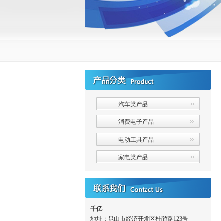
汽车类产品
消费电子产品
电动工具产品
家电类产品
千亿
地址：昆山市经济开发区杜鹃路123号