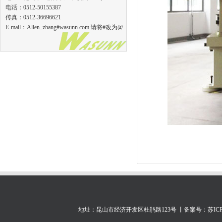
电话：0512-50155387
传真：0512-36696621
E-mail：Allen_zhang#wasunn.com 请将#改为@
地址：昆山市经济开发区杜鹃路123号 丨备案号：
苏ICP