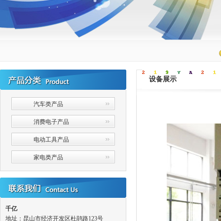
设备展示
汽车类产品
消费电子产品
电动工具产品
家电类产品
千亿
地址：昆山市经济开发区杜鹃路123号