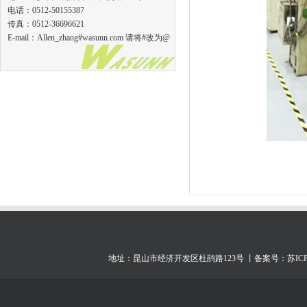
电话：0512-50155387
传真：0512-36696621
E-mail：Allen_zhang#wasunn.com 请将#改为@
地址：昆山市经济开发区杜鹃路123号 丨备案号：
苏ICP